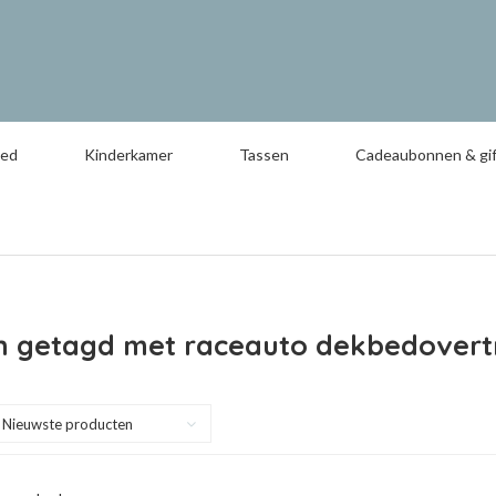
oed
Kinderkamer
Tassen
Cadeaubonnen & gif
n getagd met raceauto dekbedovert
Nieuwste producten