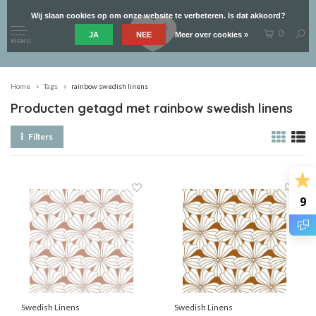
Wij slaan cookies op om onze website te verbeteren. Is dat akkoord?
0
JA
NEE
Meer over cookies »
MENU
Home
Tags
rainbow swedish linens
Producten getagd met rainbow swedish linens
Filters
9
Swedish Linens
Swedish Linens