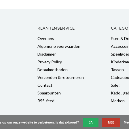
KLANTENSERVICE
CATEGO
Over ons
Eten & Dr
Algemene voorwaarden
Accessoir
Disclaimer
Speelgoe
Privacy Policy
Kinderka
Betaalmethoden
Tassen
Verzenden & retourneren
Cadeaubo
Contact
Sale!
Spaarpunten
Kado-, geb
RSS-feed
Merken
es op om onze website te verbeteren. Is dat akkoord?
JA
NEE
Mee