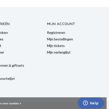
RIEËN
MIJN ACCOUNT
inken
Registreren
es
Mijn bestellingen
d
Mijn tickets
mer
Mijn verlanglijst
nnen & giftsets
oortelijst
r over cookies »