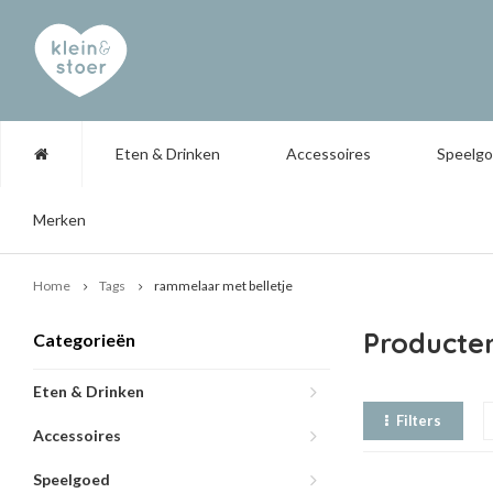
Eten & Drinken
Accessoires
Speelg
Merken
Home
Tags
rammelaar met belletje
Producte
Categorieën
Eten & Drinken
Filters
Accessoires
Speelgoed