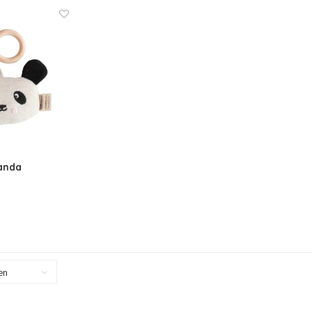
anda
en