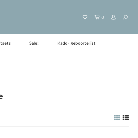
0
tsets
Sale!
Kado-, geboortelijst
e