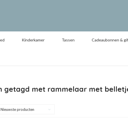
oed
Kinderkamer
Tassen
Cadeaubonnen & gif
n getagd met rammelaar met belletj
Nieuwste producten