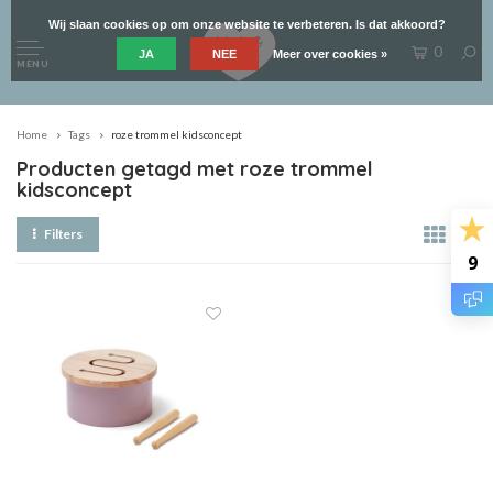
Wij slaan cookies op om onze website te verbeteren. Is dat akkoord?
0
JA
NEE
Meer over cookies »
MENU
Home
Tags
roze trommel kidsconcept
Producten getagd met roze trommel
kidsconcept
Filters
9