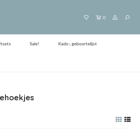
0
tsets
Sale!
Kado-, geboortelijst
iehoekjes