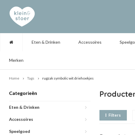
Eten & Drinken
Accessoires
Speelg
Merken
Home
Tags
rugzak symbolic wit driehoekjes
Producten
Categorieën
Eten & Drinken
Filters
Accessoires
Speelgoed