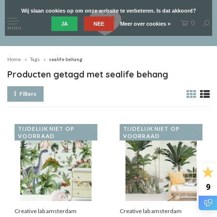
Wij slaan cookies op om onze website te verbeteren. Is dat akkoord?
0
JA
NEE
Meer over cookies »
MENU
Home
Tags
sealife behang
Producten getagd met sealife behang
Filters
TIJDELIJK NIET OP
TIJDELIJK NIET OP
VOORRAAD
VOORRAAD
9
Creative lab amsterdam
Creative lab amsterdam