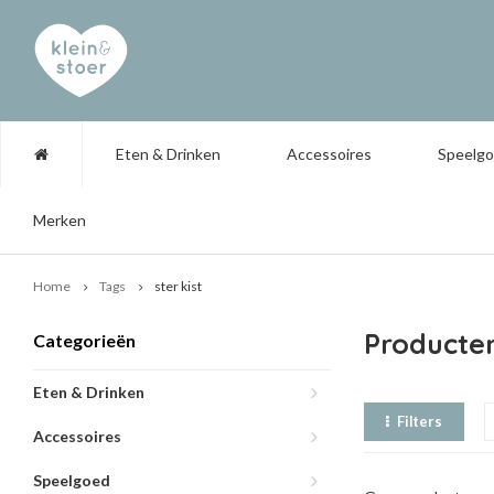
Eten & Drinken
Accessoires
Speelg
Merken
Home
Tags
ster kist
Producten
Categorieën
Eten & Drinken
Filters
Accessoires
Speelgoed