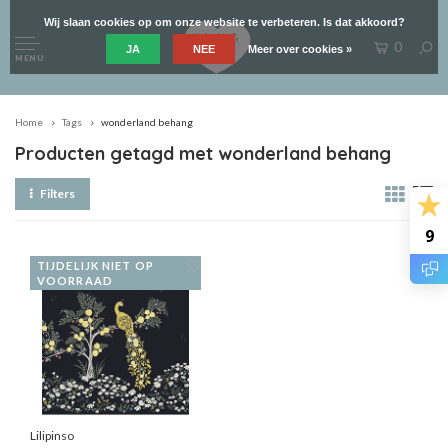
Wij slaan cookies op om onze website te verbeteren. Is dat akkoord?
0
JA
NEE
Meer over cookies »
MENU
Home
Tags
wonderland behang
Producten getagd met wonderland behang
Filters
9
TIJDELIJK NIET OP
VOORRAAD
Lilipinso