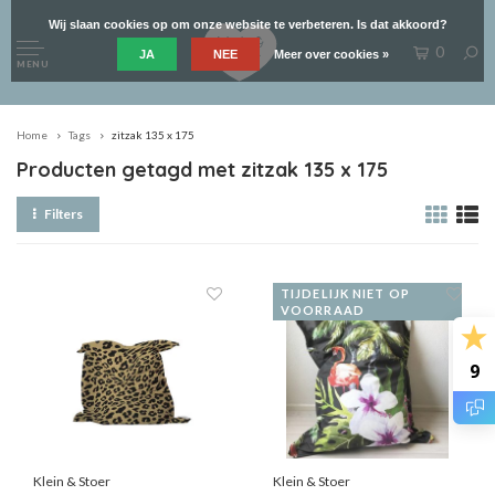
Wij slaan cookies op om onze website te verbeteren. Is dat akkoord?
0
JA
NEE
Meer over cookies »
MENU
Home
Tags
zitzak 135 x 175
Producten getagd met zitzak 135 x 175
Filters
TIJDELIJK NIET OP
VOORRAAD
9
Klein & Stoer
Klein & Stoer