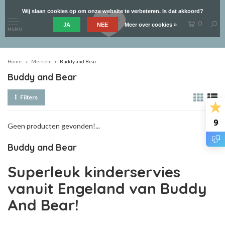
Wij slaan cookies op om onze website te verbeteren. Is dat akkoord?
0
JA
NEE
Meer over cookies »
MENU
Home
Merken
Buddy and Bear
Buddy and Bear
Filters
9
Geen producten gevonden!...
Buddy and Bear
Superleuk kinderservies
vanuit Engeland van Buddy
And Bear!