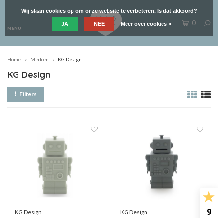
Wij slaan cookies op om onze website te verbeteren. Is dat akkoord?
0
JA
NEE
Meer over cookies »
MENU
Home
Merken
KG Design
KG Design
Filters
9
KG Design
KG Design