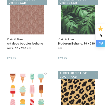
VOORRAAD
VOORRAAD
9
Klein & Stoer
Klein & Stoer
Art deco boogjes behang
Bladeren Behang, 96 x 280
roze, 96 x 280 cm
cm
€69,95
€69,95
TIJDELIJK NIET OP
VOORRAAD