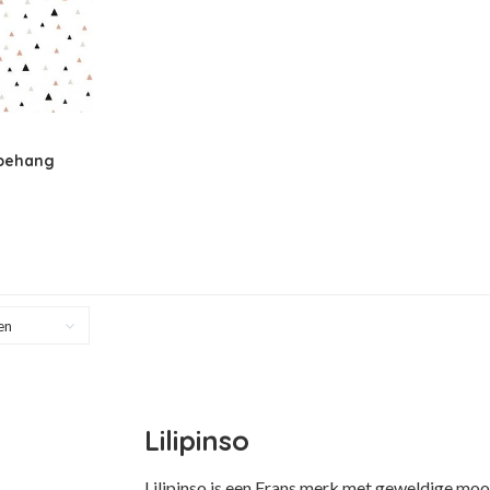
 behang
en
Lilipinso
Lilipinso is een Frans merk met geweldige mo