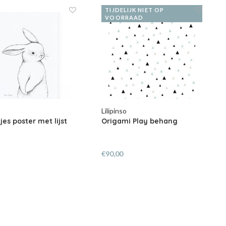
TIJDELIJK NIET OP
VOORRAAD
o
Lilipinso
jes poster met lijst
Origami Play behang
€90,00