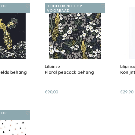
T OP
TIJDELIJK NIET OP
VOORRAAD
Lilipinso
Lilipins
ields behang
Floral peacock behang
Konijnt
€90,00
€29,90
T OP