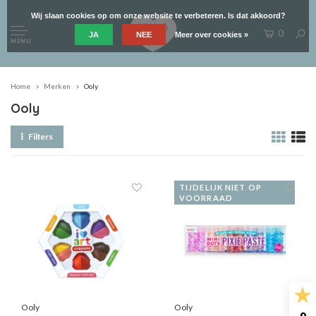
Wij slaan cookies op om onze website te verbeteren. Is dat akkoord?
0
JA
NEE
Meer over cookies »
MENU
Home
Merken
Ooly
Ooly
Filters
TIJDELIJK NIET OP
VOORRAAD
Ooly
Ooly