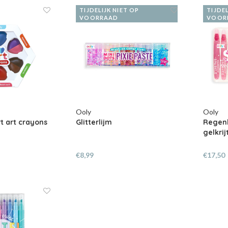
TIJDELIJK NIET OP
TIJDEL
VOORRAAD
VOOR
Ooly
Ooly
rt art crayons
Glitterlijm
Regenb
gelkrij
€8,99
€17,50