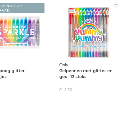
IJK NIET OP
RAAD
Ooly
oog glitter
Gelpennen met glitter en
tjes
geur 12 stuks
€12,50