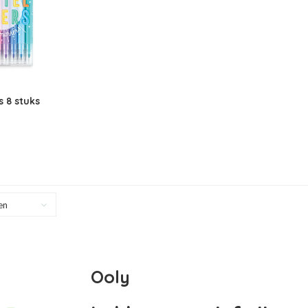
s 8 stuks
en
Ooly