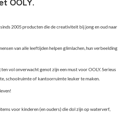
met OOLY.
inds 2005 producten die de creativiteit bij jong en oud naar
nsen van alle leeftijden helpen glimlachen, hun verbeelding
ducten vol onverwacht genot zijn een must voor OOLY. Serieus
mte, schoolruimte of kantoorruimte leuker te maken.
leven!
items voor kinderen (en ouders) die dol zijn op waterverf,