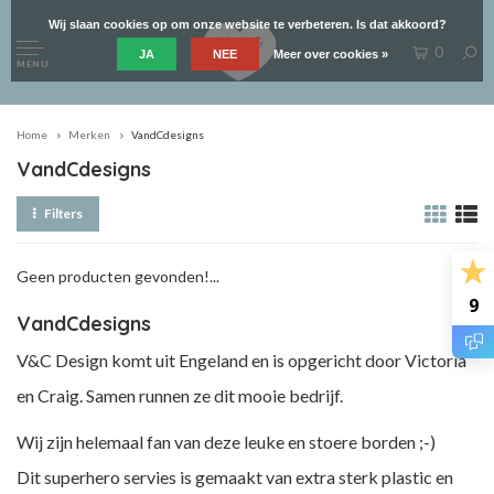
Wij slaan cookies op om onze website te verbeteren. Is dat akkoord?
0
JA
NEE
Meer over cookies »
MENU
Home
Merken
VandCdesigns
VandCdesigns
Filters
Geen producten gevonden!...
9
VandCdesigns
V&C Design komt uit Engeland en is opgericht door Victoria
en Craig. Samen runnen ze dit mooie bedrijf.
Wij zijn helemaal fan van deze leuke en stoere borden ;-)
Dit superhero servies is gemaakt van extra sterk plastic en