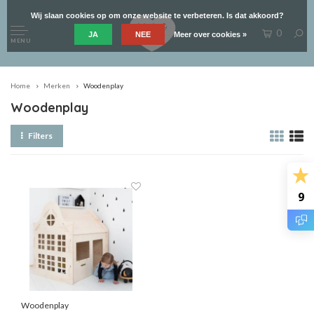
Wij slaan cookies op om onze website te verbeteren. Is dat akkoord?
0
JA
NEE
Meer over cookies »
MENU
Home
Merken
Woodenplay
Woodenplay
Filters
9
Woodenplay