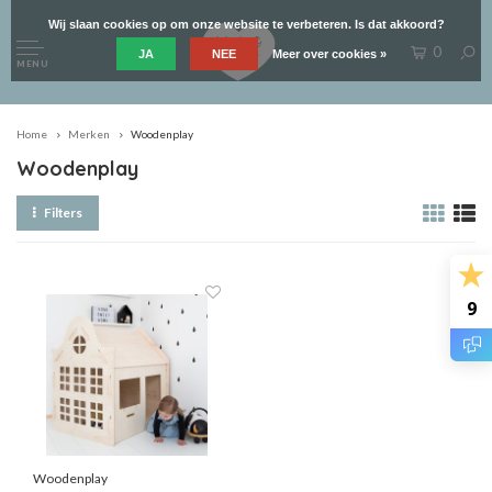
Wij slaan cookies op om onze website te verbeteren. Is dat akkoord?
0
JA
NEE
Meer over cookies »
MENU
Home
Merken
Woodenplay
Woodenplay
Filters
9
Woodenplay