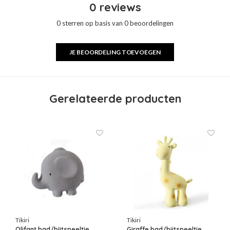
0 reviews
0 sterren op basis van 0 beoordelingen
JE BEOORDELING TOEVOEGEN
Gerelateerde producten
Tikiri
Tikiri
Olifant bad/bijtspeeltje
Giraffe bad/bijtspeeltje