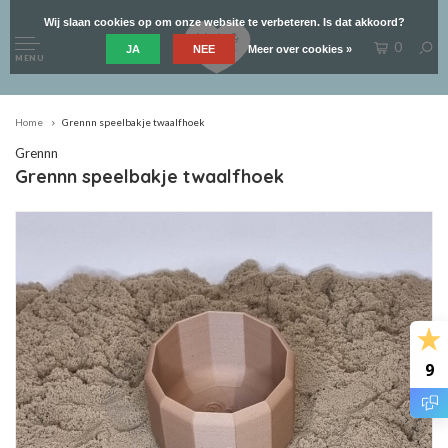
Wij slaan cookies op om onze website te verbeteren. Is dat akkoord?
0
JA
NEE
Meer over cookies »
MENU
Home
Grennn speelbakje twaalfhoek
Grennn
Grennn speelbakje twaalfhoek
9