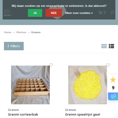
Wij slaan cookies op om onze website te verbeteren. Is dat akkoord?
0
JA
NEE
Meer over cookies »
MENU
Home
Merken
Grennn
Filters
9
Grennn
Grennn
Grennn sorteerbak
Grennn speelrijst geel