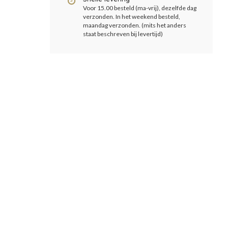
Voor 15.00 besteld (ma-vrij), dezelfde dag
verzonden. In het weekend besteld,
maandag verzonden. (mits het anders
staat beschreven bij levertijd)