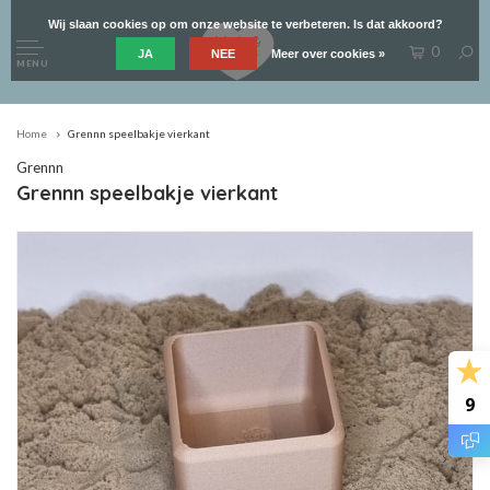
Wij slaan cookies op om onze website te verbeteren. Is dat akkoord?
0
JA
NEE
Meer over cookies »
MENU
Home
Grennn speelbakje vierkant
Grennn
Grennn speelbakje vierkant
9