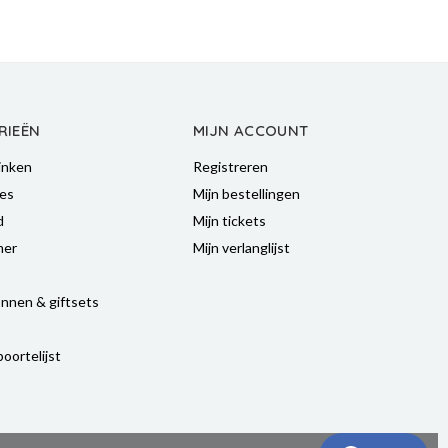
RIEËN
MIJN ACCOUNT
inken
Registreren
es
Mijn bestellingen
d
Mijn tickets
mer
Mijn verlanglijst
nnen & giftsets
oortelijst