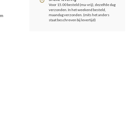
Voor 15.00 besteld (ma-vrij), dezelfde dag
verzonden. In het weekend besteld,
maandag verzonden. (mits het anders
om
staat beschreven bij levertijd)