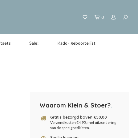
0
tsets
Sale!
Kado-, geboortelijst
d
Waarom Klein & Stoer?
.
Gratis bezorgd boven €50,00
Verzendkosten €4,95, met uitzondering
van de speelgoedkisten.
Snelle levering