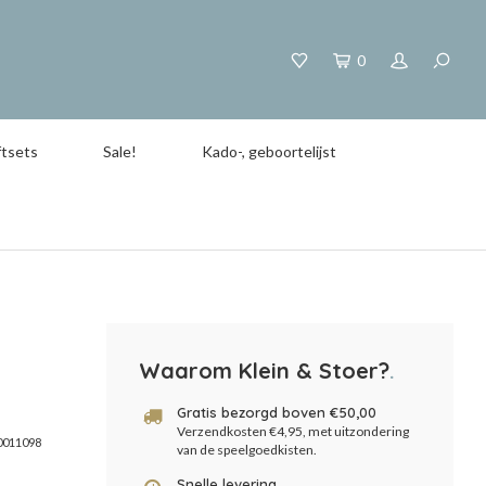
0
tsets
Sale!
Kado-, geboortelijst
Waarom Klein & Stoer?
.
Gratis bezorgd boven €50,00
Verzendkosten €4,95, met uitzondering
0011098
van de speelgoedkisten.
Snelle levering