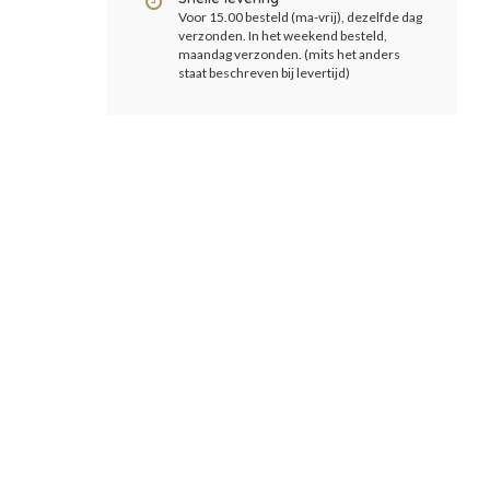
Voor 15.00 besteld (ma-vrij), dezelfde dag
verzonden. In het weekend besteld,
maandag verzonden. (mits het anders
staat beschreven bij levertijd)