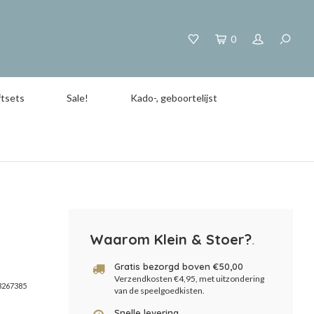
0
tsets
Sale!
Kado-, geboortelijst
Waarom Klein & Stoer?
.
Gratis bezorgd boven €50,00
Verzendkosten €4,95, met uitzondering
3267385
van de speelgoedkisten.
Snelle levering