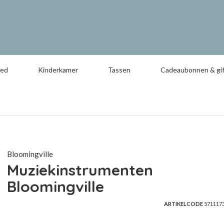
oed
Kinderkamer
Tassen
Cadeaubonnen & gif
Bloomingville
Muziekinstrumenten
Bloomingville
ARTIKELCODE
571117