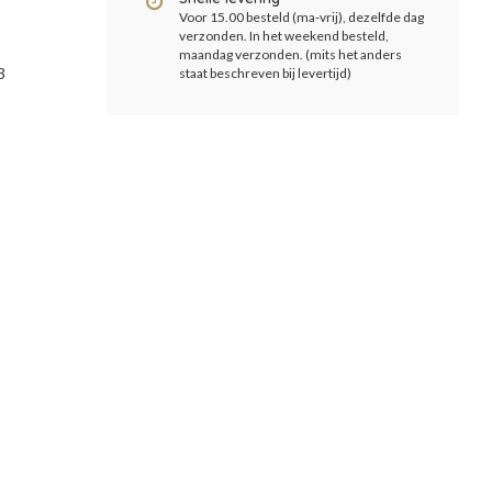
Voor 15.00 besteld (ma-vrij), dezelfde dag
verzonden. In het weekend besteld,
maandag verzonden. (mits het anders
3
staat beschreven bij levertijd)