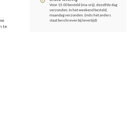
Voor 15.00 besteld (ma-vrij), dezelfde dag
verzonden. In het weekend besteld,
maandag verzonden. (mits het anders
eme
staat beschreven bij levertijd)
n te