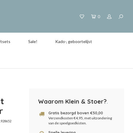
0
tsets
Sale!
Kado-, geboortelijst
t
Waarom Klein & Stoer?
.
r
Gratis bezorgd boven €50,00
Verzendkosten €4,95, met uitzondering
928652
van de speelgoedkisten.
Snelle levering