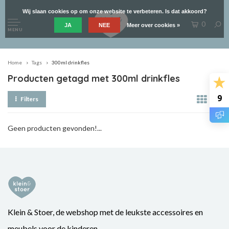
Wij slaan cookies op om onze website te verbeteren. Is dat akkoord?
0
JA
NEE
Meer over cookies »
MENU
Home
Tags
300ml drinkfles
Producten getagd met 300ml drinkfles
9
Filters
Geen producten gevonden!...
Klein & Stoer, de webshop met de leukste accessoires en
meubels voor de kinderen.