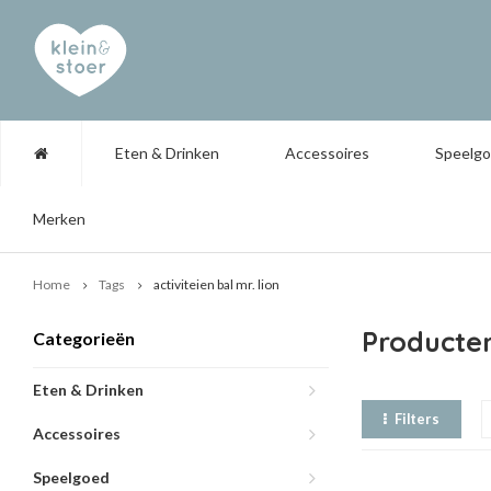
Eten & Drinken
Accessoires
Speelg
Merken
Home
Tags
activiteien bal mr. lion
Producten
Categorieën
Eten & Drinken
Filters
Accessoires
Speelgoed