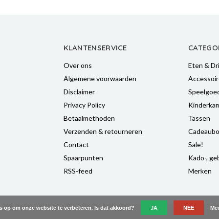
KLANTENSERVICE
CATEGO
Over ons
Eten & Dr
Algemene voorwaarden
Accessoir
Disclaimer
Speelgoe
Privacy Policy
Kinderka
Betaalmethoden
Tassen
Verzenden & retourneren
Cadeaubo
Contact
Sale!
Spaarpunten
Kado-, geb
RSS-feed
Merken
es op om onze website te verbeteren. Is dat akkoord?
JA
NEE
Mee