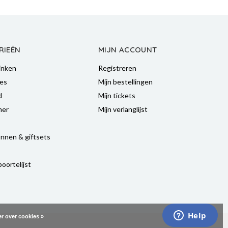
RIEËN
MIJN ACCOUNT
inken
Registreren
es
Mijn bestellingen
d
Mijn tickets
mer
Mijn verlanglijst
nnen & giftsets
oortelijst
r over cookies »