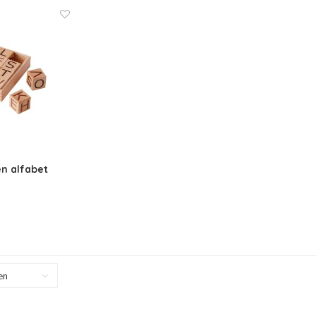
n alfabet
en