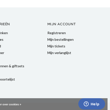
RIEËN
MIJN ACCOUNT
inken
Registreren
es
Mijn bestellingen
d
Mijn tickets
mer
Mijn verlanglijst
nnen & giftsets
oortelijst
r over cookies »