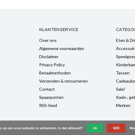
KLANTENSERVICE
CATEGO
Over ons
Eten & Dr
Algemene voorwaarden
Accessoir
Disclaimer
Speelgoe
Privacy Policy
Kinderka
Betaalmethoden
Tassen
Verzenden & retourneren
Cadeaubo
Contact
Sale!
Spaarpunten
Kado-, geb
RSS-feed
Merken
es op om onze website te verbeteren. Is dat akkoord?
JA
NEE
Mee