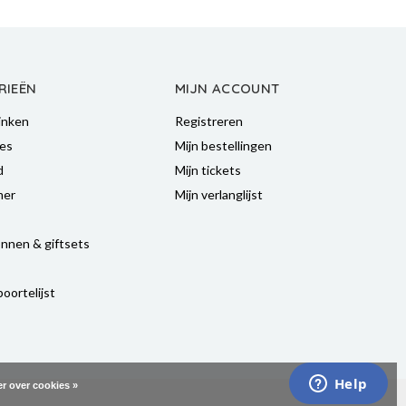
RIEËN
MIJN ACCOUNT
inken
Registreren
es
Mijn bestellingen
d
Mijn tickets
mer
Mijn verlanglijst
nnen & giftsets
oortelijst
r over cookies »