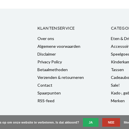
KLANTENSERVICE
CATEGO
Over ons
Eten & Dr
Algemene voorwaarden
Accessoir
Disclaimer
Speelgoe
Privacy Policy
Kinderka
Betaalmethoden
Tassen
Verzenden & retourneren
Cadeaubo
Contact
Sale!
Spaarpunten
Kado-, geb
RSS-feed
Merken
es op om onze website te verbeteren. Is dat akkoord?
JA
NEE
Mee