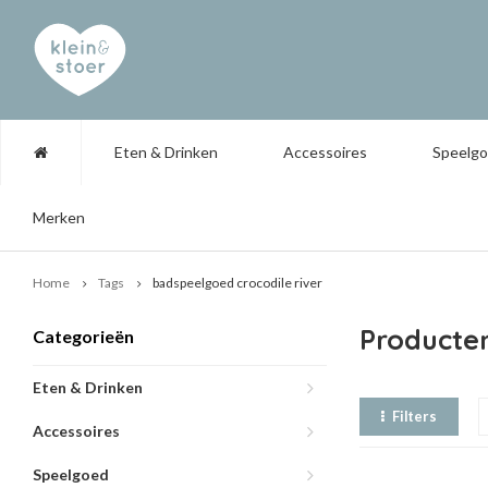
Eten & Drinken
Accessoires
Speelg
Merken
Home
Tags
badspeelgoed crocodile river
Producten
Categorieën
Eten & Drinken
Filters
Accessoires
Speelgoed