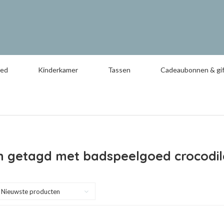
oed
Kinderkamer
Tassen
Cadeaubonnen & gif
 getagd met badspeelgoed crocodile
Nieuwste producten