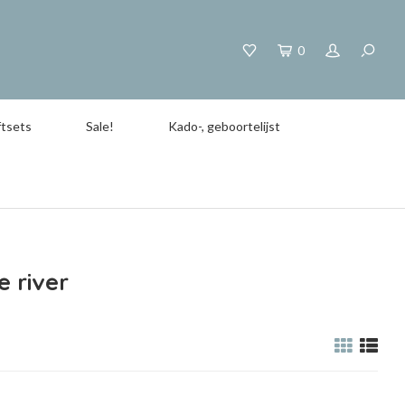
0
tsets
Sale!
Kado-, geboortelijst
 river