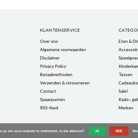
KLANTENSERVICE
CATEGO
Over ons
Eten & Dr
Algemene voorwaarden
Accessoir
Disclaimer
Speelgoe
Privacy Policy
Kinderka
Betaalmethoden
Tassen
Verzenden & retourneren
Cadeaubo
Contact
Sale!
Spaarpunten
Kado-, geb
RSS-feed
Merken
es op om onze website te verbeteren. Is dat akkoord?
JA
NEE
Mee