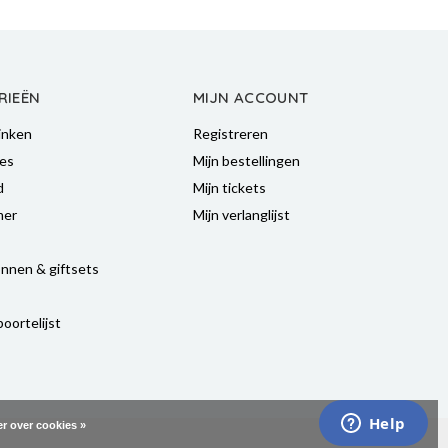
RIEËN
MIJN ACCOUNT
inken
Registreren
es
Mijn bestellingen
d
Mijn tickets
mer
Mijn verlanglijst
nnen & giftsets
oortelijst
r over cookies »