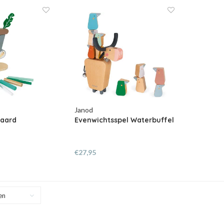
Janod
iaard
Evenwichtsspel Waterbuffel
€27,95
en