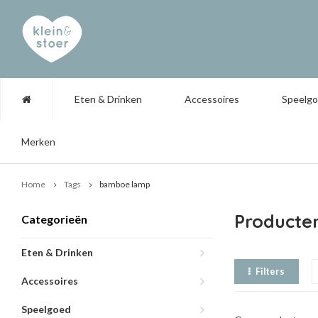
Eten & Drinken
Accessoires
Speelg
Merken
Home
Tags
bamboe lamp
Producte
Categorieën
Eten & Drinken
Filters
Accessoires
Speelgoed