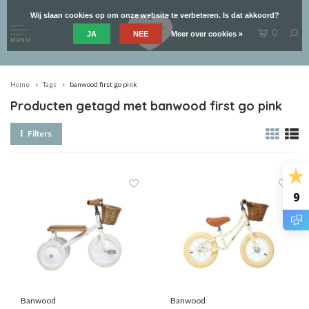
Wij slaan cookies op om onze website te verbeteren. Is dat akkoord?
0
JA
NEE
Meer over cookies »
MENU
Home
Tags
banwood first go pink
Producten getagd met banwood first go pink
Filters
9
Banwood
Banwood