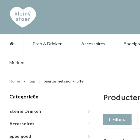
Eten & Drinken
Accessoires
Speelg
Merken
Home
Tags
beertje met snor knuffel
Producten
Categorieën
Eten & Drinken
Filters
Accessoires
Speelgoed