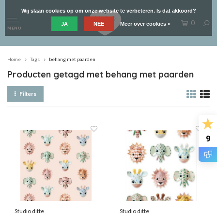
Wij slaan cookies op om onze website te verbeteren. Is dat akkoord?
0
JA
NEE
Meer over cookies »
MENU
Home
Tags
behang met paarden
Producten getagd met behang met paarden
Filters
9
Studio ditte
Studio ditte