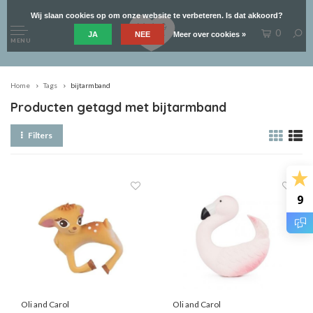
Wij slaan cookies op om onze website te verbeteren. Is dat akkoord?
0
JA
NEE
Meer over cookies »
MENU
Home
Tags
bijtarmband
Producten getagd met bijtarmband
Filters
9
Oli and Carol
Oli and Carol