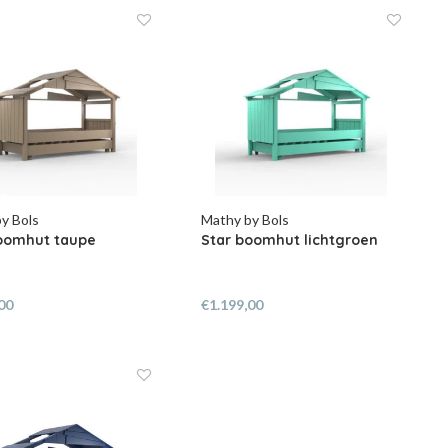
y Bols
Mathy by Bols
oomhut taupe
Star boomhut lichtgroen
00
€1.199,00