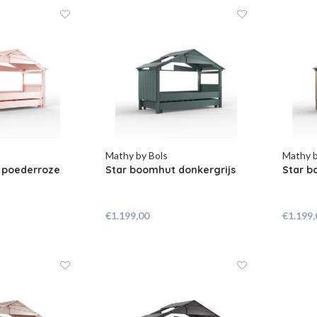
Mathy by Bols
Mathy b
 poederroze
Star boomhut donkergrijs
Star b
€1.199,00
€1.199,