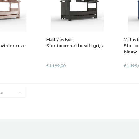
Mathy by Bols
Mathy b
winter roze
Star boomhut basalt grijs
Star b
blauw
€1.199,00
€1.199,
en