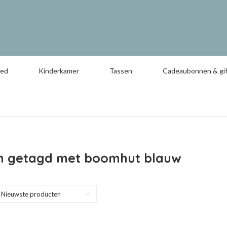
oed
Kinderkamer
Tassen
Cadeaubonnen & gif
n getagd met boomhut blauw
Nieuwste producten