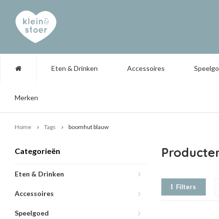
Eten & Drinken
Accessoires
Speelg
Merken
Home
Tags
boomhut blauw
Producte
Categorieën
Eten & Drinken
Filters
Accessoires
Speelgoed