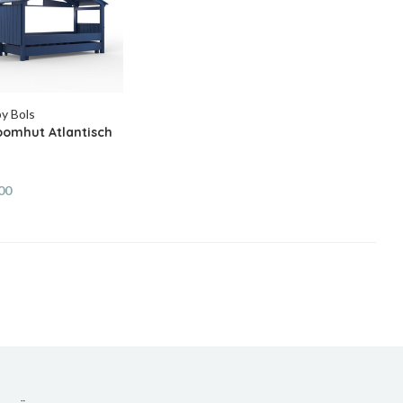
y Bols
oomhut Atlantisch
00