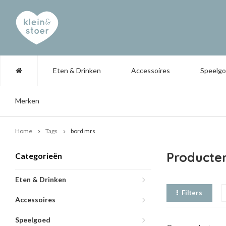
Eten & Drinken
Accessoires
Speelg
Merken
Home
Tags
bord mrs
Producte
Categorieën
Eten & Drinken
Filters
Accessoires
Speelgoed