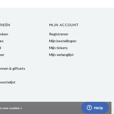
RIEËN
MIJN ACCOUNT
inken
Registreren
es
Mijn bestellingen
d
Mijn tickets
mer
Mijn verlanglijst
nnen & giftsets
oortelijst
r over cookies »