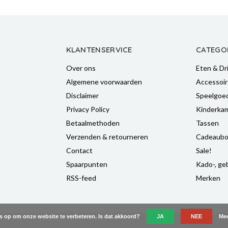
KLANTENSERVICE
CATEGO
Over ons
Eten & Dr
Algemene voorwaarden
Accessoir
Disclaimer
Speelgoe
Privacy Policy
Kinderka
Betaalmethoden
Tassen
Verzenden & retourneren
Cadeaubo
Contact
Sale!
Spaarpunten
Kado-, geb
RSS-feed
Merken
es op om onze website te verbeteren. Is dat akkoord?
JA
NEE
Mee