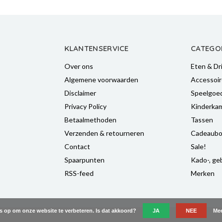
KLANTENSERVICE
CATEGO
Over ons
Eten & Dr
Algemene voorwaarden
Accessoir
Disclaimer
Speelgoe
Privacy Policy
Kinderka
Betaalmethoden
Tassen
Verzenden & retourneren
Cadeaubo
Contact
Sale!
Spaarpunten
Kado-, geb
RSS-feed
Merken
es op om onze website te verbeteren. Is dat akkoord?
JA
NEE
Mee