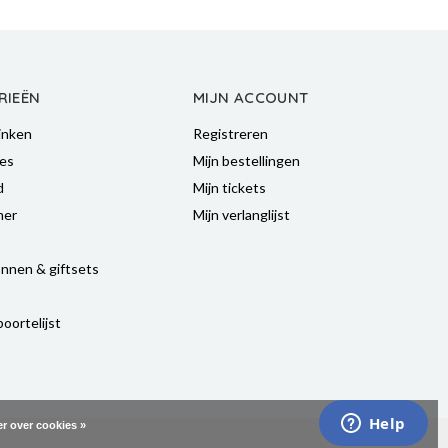
RIEËN
MIJN ACCOUNT
inken
Registreren
es
Mijn bestellingen
d
Mijn tickets
mer
Mijn verlanglijst
nnen & giftsets
oortelijst
r over cookies »