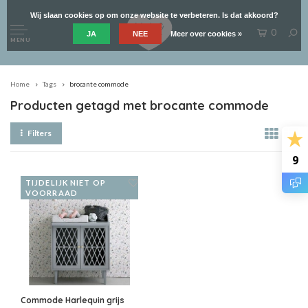
Wij slaan cookies op om onze website te verbeteren. Is dat akkoord?
0
JA
NEE
Meer over cookies »
MENU
Home
Tags
brocante commode
Producten getagd met brocante commode
Filters
9
TIJDELIJK NIET OP
VOORRAAD
Commode Harlequin grijs