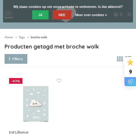
Wij slaan cookies op om onze website te verbeteren. Is dat akkoord?
0
JA
NEE
Meer over cookies »
MENU
Home
Tags
broche wolk
Producten getagd met broche wolk
Filters
9
-43%
Eef Lillemor