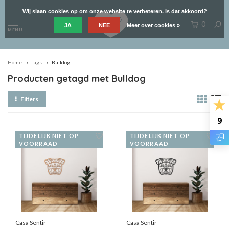
Wij slaan cookies op om onze website te verbeteren. Is dat akkoord?
0
JA
NEE
Meer over cookies »
MENU
Home
Tags
Bulldog
Producten getagd met Bulldog
Filters
9
TIJDELIJK NIET OP
TIJDELIJK NIET OP
VOORRAAD
VOORRAAD
Casa Sentir
Casa Sentir