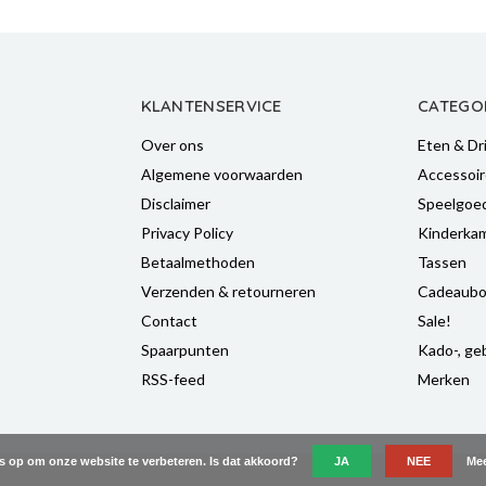
KLANTENSERVICE
CATEGO
Over ons
Eten & Dr
Algemene voorwaarden
Accessoir
Disclaimer
Speelgoe
Privacy Policy
Kinderka
Betaalmethoden
Tassen
Verzenden & retourneren
Cadeaubo
Contact
Sale!
Spaarpunten
Kado-, geb
RSS-feed
Merken
es op om onze website te verbeteren. Is dat akkoord?
JA
NEE
Mee