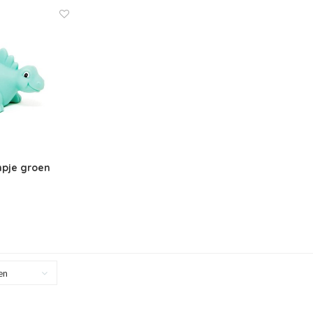
mpje groen
en