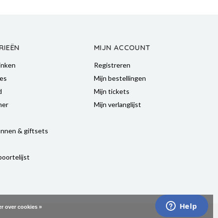
RIEËN
MIJN ACCOUNT
inken
Registreren
es
Mijn bestellingen
d
Mijn tickets
mer
Mijn verlanglijst
nnen & giftsets
oortelijst
r over cookies »