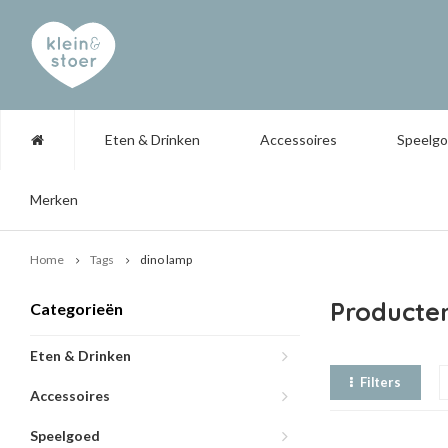
Eten & Drinken
Accessoires
Speelg
Merken
Home
Tags
dino lamp
Producte
Categorieën
Eten & Drinken
Filters
Accessoires
Speelgoed