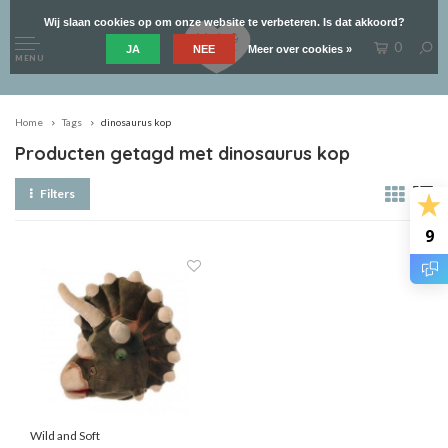
Wij slaan cookies op om onze website te verbeteren. Is dat akkoord?
0
JA
NEE
Meer over cookies »
MENU
Home
Tags
dinosaurus kop
Producten getagd met dinosaurus kop
Filters
9
Wild and Soft