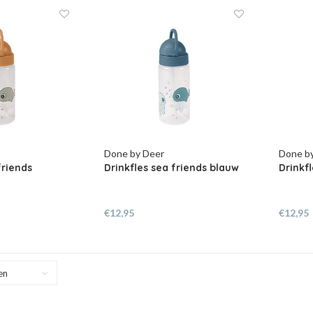
Done by Deer
Done b
friends
Drinkfles sea friends blauw
Drinkf
€12,95
€12,95
en