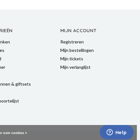
RIEËN
MIJN ACCOUNT
inken
Registreren
es
Mijn bestellingen
d
Mijn tickets
mer
Mijn verlanglijst
nnen & giftsets
oortelijst
r over cookies »