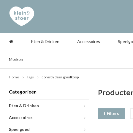
Eten & Drinken
Accessoires
Speelg
Merken
Home
Tags
done by deer goedkoop
Producte
Categorieën
Eten & Drinken
Filters
Accessoires
Speelgoed