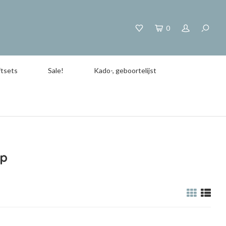
0
tsets
Sale!
Kado-, geboortelijst
op