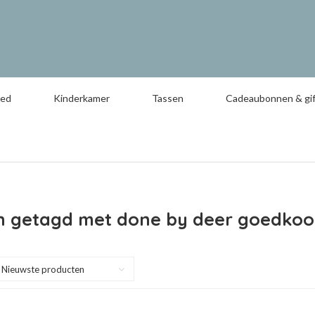
oed
Kinderkamer
Tassen
Cadeaubonnen & gif
n getagd met done by deer goedko
Nieuwste producten