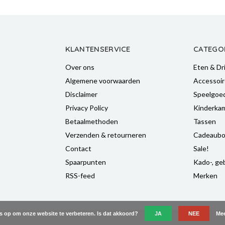
KLANTENSERVICE
CATEGO
Over ons
Eten & Dr
Algemene voorwaarden
Accessoir
Disclaimer
Speelgoe
Privacy Policy
Kinderka
Betaalmethoden
Tassen
Verzenden & retourneren
Cadeaubo
Contact
Sale!
Spaarpunten
Kado-, geb
RSS-feed
Merken
es op om onze website te verbeteren. Is dat akkoord?
JA
NEE
Mee