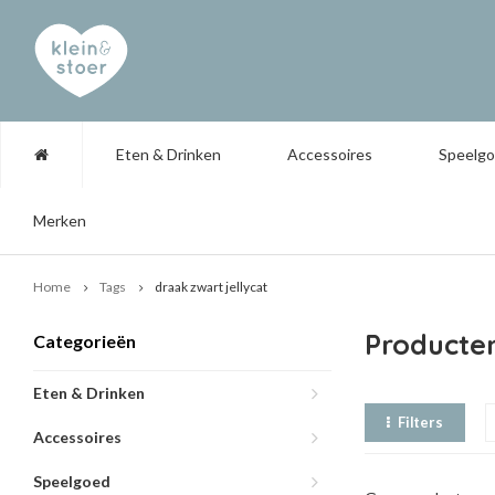
Eten & Drinken
Accessoires
Speelg
Merken
Home
Tags
draak zwart jellycat
Producten
Categorieën
Eten & Drinken
Filters
Accessoires
Speelgoed