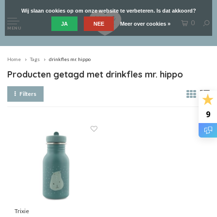
Wij slaan cookies op om onze website te verbeteren. Is dat akkoord?
0
JA
NEE
Meer over cookies »
MENU
Home
Tags
drinkfles mr. hippo
Producten getagd met drinkfles mr. hippo
Filters
9
Trixie